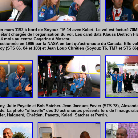
en mars 1192 à bord de Soyouz TM 14 avec Kaleri. Le vol est facturé 70MF
étant chargée de l'organisation du vol. Les candidats Klauss Dietrich Fl
14 mois au centre Gagarine à Moscou.
électionnée en 1996 par la NASA en tant qu'astronaute du Canada. Elle vo
oy (STS 66, 84 et 103) et Jean Loup Chrétien (Soyouz T6, TM7 et STS 86)
oy, Julie Payette et Bob Satcher. Jean Jacques Favier (STS 78), Alexander
de. La photo "officielle" des 10 astronautes présents lors de l'inaugurat
ier, Haigneré, Chrétien, Payette, Kaleri, Satcher et Perrin.