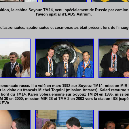
osition, la cabine Soyouz TM14, venu spécialement de Russie par camion 
l'avion
spatial
d'EADS Astrium.
 d'astronautes, spationautes et cosmonautes était présent lors de l'inaug
osmonaute russe. Il a volé en mars 1992 sur Soyouz TM14, mission MIR 
t la visite du français Michel Tognini (mission Antares). Kaleri retourne s
 bord du TM14. Kaleri volera en
suite sur Soyouz TM 2
4 en 1996, missio
 30 en 2000, mission MIR 28 et TMA 3 en 2003 vers la station ISS (expédit
5 EVA.