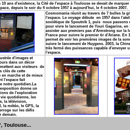
s 10 ans d'existence, la Cité de l'espace à Toulouse se devait de marquer
espace, depuis le soir du 4 octobre 1957 à aujourd'hui, le 4 octobre 2007.
Cosmomania réunit au travers de 7 bulles la g
l'espace. Le voyage débute
en 1957 dans l'ate
soviétique de Spoutnik 1, puis nous passons
pour vivre le lancement de Youri Gagarine, en
assister aux premiers pas d'Armstrong sur la l
France pour suivre le premier tir d'Ariane. En 1
permet de voir les premières images de la son
suivre le lancement de Huygens. 2003, la Chine
très fermé des puissances capable d'envoyer
l'espace.
lustrée d'images et
jours dans un décor
rmettent aux visiteurs de
 clés de cette
e en marche et de mieux
t l'espace fait
e notre quotidien.La
l'exposition donne un
ions de l'exploration
 vie quotidienne, les
 la télévision,
l, la météo, le GPS, la
erroge sur les défis
er demain.
, Toulouse...