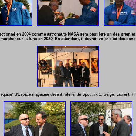
ectionné en 2004 comme astronaute NASA sera peut être un des premiers 
marcher sur la lune en 2020. En attendant, il devrait voler d'ici deux ans
 équipe" d'Espace magazine devant l'atelier du Spoutnik 1, Serge, Laurent, Pi