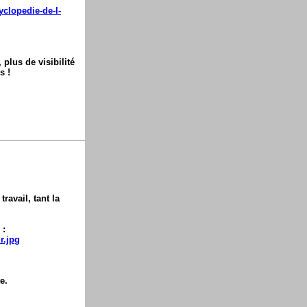
clopedie-de-l-
plus de visibilité
s !
ravail, tant la
 :
r.jpg
e.