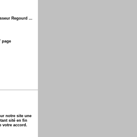
asseur Regourd ...
" page
ur notre site une
ant sité en fin
e votre accord.