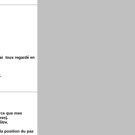
s ai tous regardé en
.
arce que mes
res).
ôtre.
 la position du pas