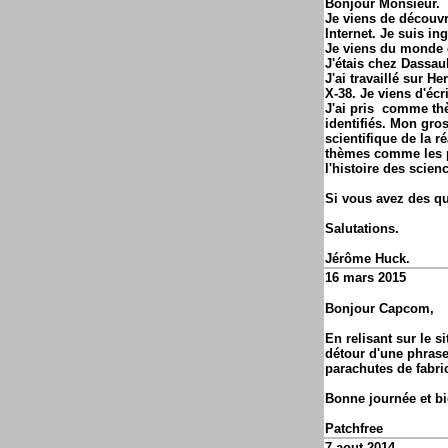
Bonjour Monsieur.
Je viens de découvri
Internet. Je suis in
Je viens du monde 
J'étais chez Dassau
J'ai travaillé sur H
X-38. Je viens d'écr
J'ai pris comme thè
identifiés. Mon gro
scientifique de la 
thèmes comme les pr
l'histoire des scien
Si vous avez des q
Salutations.
Jérôme Huck.
16 mars 2015
Bonjour Capcom,
En relisant sur le si
détour d'une phrase
parachutes de fabric
Bonne journée et bie
Patchfree
7 aout 2014