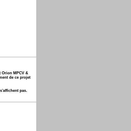
jet Orion MPCV &
ement de ce projet
'affichent pas.