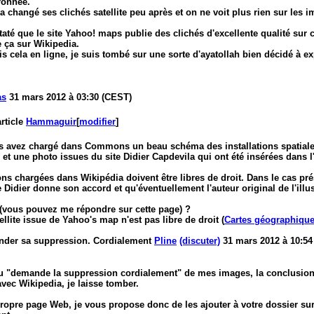
rronnée.
 changé ses clichés satellite peu après et on ne voit plus rien sur les i
staté que le site Yahoo! maps publie des clichés d'excellente qualité sur c
e ça sur Wikipedia.
is cela en ligne, je suis tombé sur une sorte d'ayatollah bien décidé à e
as
31 mars 2012 à 03:30 (CEST)
article
Hammaguir
[
modifier
]
s avez chargé dans Commons un beau schéma des installations spatial
t une photo issues du site Didier Capdevila qui ont été insérées dans l'
ions chargées dans Wikipédia doivent être libres de droit. Dans le cas pré
 Didier donne son accord et qu'éventuellement l'auteur original de l'illus
 (vous pouvez me répondre sur cette page) ?
ellite issue de Yahoo's map n'est pas libre de droit (
Cartes géographique
nder sa suppression. Cordialement
Pline
(discuter)
31 mars 2012 à 10:54
u "demande la suppression cordialement" de mes images, la conclusion e
ec Wikipedia, je laisse tomber.
ropre page Web, je vous propose donc de les ajouter à votre dossier su