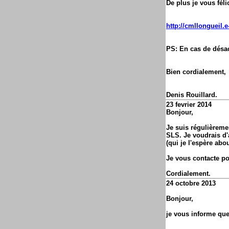
De plus je vous félic
http://cmllongueil.
PS: En cas de désacc
Bien cordialement,
Denis Rouillard.
23 fevrier 2014
Bonjour,
Je suis régulièremen
SLS. Je voudrais d'a
(qui je l'espère abo
Je vous contacte po
Cordialement.
24 octobre 2013
Bonjour,
je vous informe que