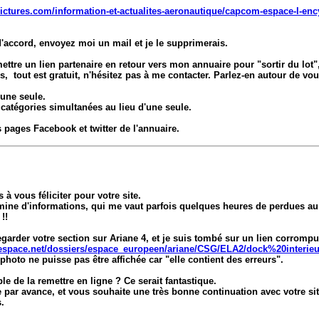
ctures.com/information-et-actualites-aeronautique/capcom-espace-l-ency
d'accord, envoyez moi un mail et je le supprimerais.
ttre un lien partenaire en retour vers mon annuaire pour "sortir du lot", 
s, tout est gratuit, n'hésitez pas à me contacter. Parlez-en autour de vou
'une seule.
 catégories simultanées au lieu d'une seule.
s pages Facebook et twitter de l'annuaire.
s à vous féliciter pour votre site.
mine d'informations, qui me vaut parfois quelques heures de perdues au t
!!
regarder votre section sur Ariane 4, et je suis tombé sur un lien corrompu
space.net/dossiers/espace_europeen/ariane/CSG/ELA2/dock%20interieu
 photo ne puisse pas être affichée car "elle contient des erreurs".
ble de la remettre en ligne ? Ce serait fantastique.
 par avance, et vous souhaite une très bonne continuation avec votre sit
.