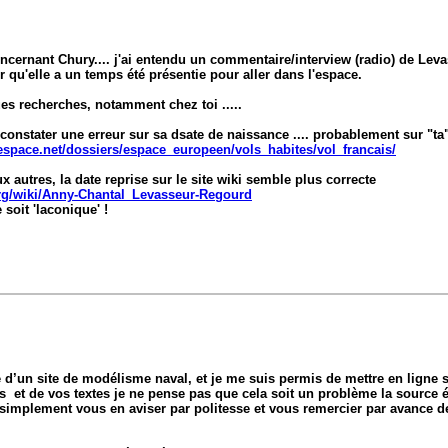
concernant Chury.... j'ai entendu un commentaire/interview (radio) de Lev
er qu'elle a un temps été présentie pour aller dans l'espace.
ues recherches, notamment chez toi .....
à constater une erreur sur sa dsate de naissance .... probablement sur "ta
space.net/dossiers/espace_europeen/vols_habites/vol_francais/
 autres, la date reprise sur le site wiki semble plus correcte
.org/wiki/Anny-Chantal_Levasseur-Regourd
soit 'laconique' !
 d’un site de modélisme naval, et je me suis permis de mettre en ligne s
s et de vos textes je ne pense pas que cela soit un problème la source ét
is simplement vous en aviser par politesse et vous remercier par avance d