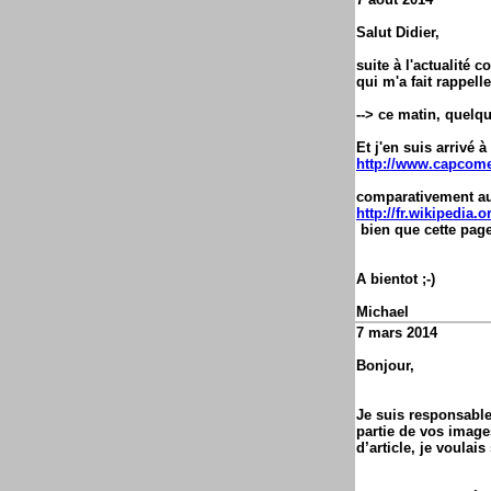
Salut Didier,
suite à l'actualité 
qui m'a fait rappell
--> ce matin, quelq
Et j'en suis arrivé 
http://www.capcome
comparativement aux
http://fr.wikipedia
bien que cette page 
A bientot ;-)
Michael
7 mars 2014
Bonjour,
Je suis responsable
partie de vos image
d’article, je voula