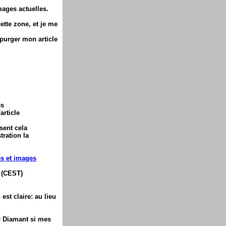
mages actuelles.
ette zone, et je me
xpurger mon article
es
article
sent cela
tration la
s et images
 (CEST)
st claire: au lieu
r Diamant si mes