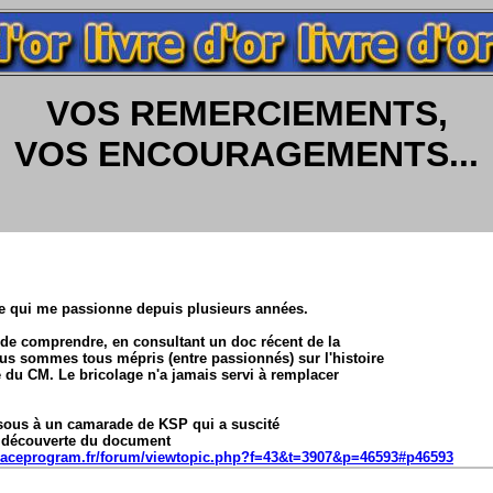
VOS REMERCIEMENTS,
VOS ENCOURAGEMENTS...
te qui me passionne depuis plusieurs années.
de comprendre, en consultant un doc récent de la
s sommes tous mépris (entre passionnés) sur l'histoire
ré du CM. Le bricolage n'a jamais servi à remplacer
ssous à un camarade de KSP qui a suscité
a découverte du document
paceprogram.fr/forum/viewtopic.php?f=43&t=3907&p=46593#p46593