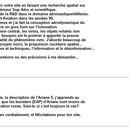
r votre site en faisant une recherche spatial sur
génieur Sup Aéro et scientifique.
de la R&D dans le domaine aéronautique/défense.
lt-Aviation dans les années 90.
ermes et j'ai fait la conception aérodynamique du
ire un gros livre sur l'innovation.
me central, les ovnis, les objets volants non
s bouquin est le premier à apporter la preuve
réalité du phénomène ovni. J'aborde beaucoup de
ojets noirs, la propulsion nucléaire spatial...
ces et techniques, l'information et le désinformation...
uestions ou des précisions à me demander...
te, la description de l'Ariane 5, j'apprends au
 que les boosters (EAP) d'Ariane sont munis de
ation russe. Sais-tu si c'est toujours le cas?
n cordialement, et félicitations pour ton site.