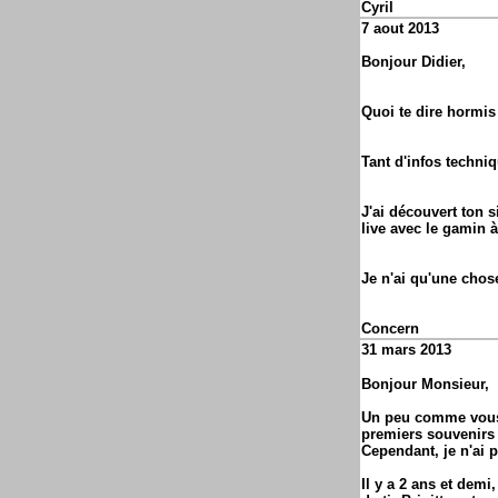
Cyril
7 aout 2013
Bonjour Didier,
Quoi te dire hormis q
Tant d'infos techni
J'ai découvert ton s
live avec le gamin 
Je n'ai qu'une chose
Concern
31 mars 2013
Bonjour Monsieur,
Un peu comme vous, 
premiers souvenirs 
Cependant, je n'ai 
Il y a 2 ans et demi