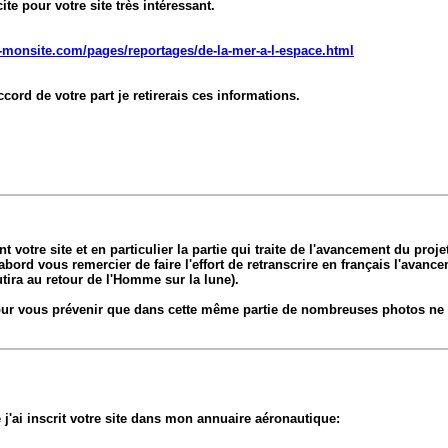
ite pour votre site très intéressant.
e-monsite.com/pages/reportages/de-la-mer-a-l-espace.html
ord de votre part je retirerais ces informations.
t votre site et en particulier la partie qui traite de l'avancement du pro
bord vous remercier de faire l'effort de retranscrire en français l'avanc
utira au retour de l'Homme sur la lune).
ur vous prévenir que dans cette même partie de nombreuses photos ne s
 j'ai inscrit votre site dans mon annuaire aéronautique: