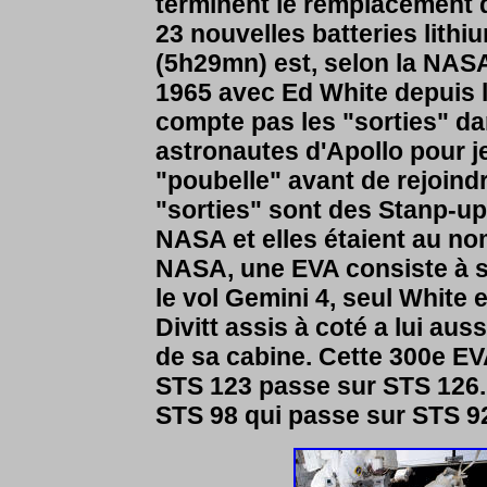
terminent le remplacement 
23 nouvelles batteries lithiu
(5h29mn) est, selon la NASA,
1965 avec Ed White depuis le
compte pas les "sorties" da
astronautes d'Apollo pour jet
"poubelle" avant de rejoindr
"sorties" sont des Stanp-up
NASA et elles étaient au no
NASA, une EVA consiste à so
le vol Gemini 4, seul White
Divitt assis à coté a lui au
de sa cabine. Cette 300e EVA
STS 123 passe sur STS 126. 
STS 98 qui passe sur STS 9