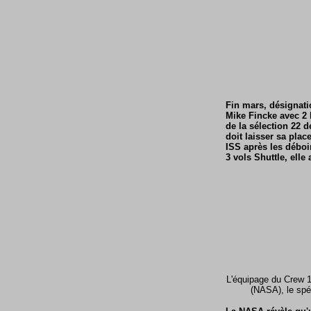
Fin mars, désignat
Mike Fincke avec 2
de la sélection 22 
doit laisser sa plac
ISS après les déboi
3 vols Shuttle, ell
L'équipage du Crew 1
(NASA), le spé