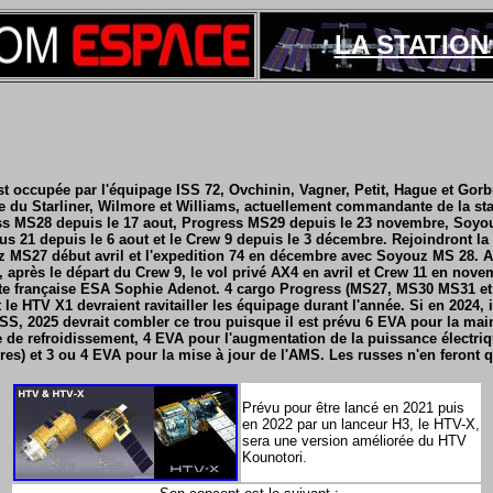
LA STATION 
 est occupée par l'équipage ISS 72, Ovchinin, Vagner, Petit, Hague et Gor
ge du Starliner, Wilmore et Williams, actuellement commandante de la st
ess MS28 depuis le 17 aout, Progress MS29 depuis le 23 novembre, Soyo
s 21 depuis le 6 aout et le Crew 9 depuis le 3 décembre. Rejoindront la 
 MS27 début avril et l'expedition 74 en décembre avec Soyouz MS 28. A 
, après le départ du Crew 9, le vol privé AX4 en avril et Crew 11 en nove
aute française ESA Sophie Adenot. 4 cargo Progress (MS27, MS30 MS31 e
 le HTV X1 devraient ravitailler les équipage durant l'année. Si
en 2024, 
SS, 2025 devrait combler ce trou puisque il est prévu 6 EVA pour la ma
de refroidissement, 4 EVA pour l'augmentation de la puissance électri
es) et 3 ou 4 EVA pour la mise à jour de l'AMS. Les russes n'en feront 
Prévu pour être lancé en 2021 puis
en 2022 par un lanceur H3, le HTV-X,
sera une version améliorée du HTV
Kounotori.