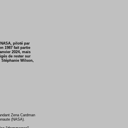
 NASA, piloté par
 1987 fait partie
janvier 2024, mais
igés de rester sur
S Stéphanie Wilson,
mmandant Zena Cardman
ronaute (NASA).