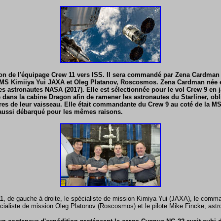
ion de l'équipage Crew 11 vers ISS. Il sera commandé par Zena Cardman
 MS Kimiiya Yui JAXA et Oleg Platanov, Roscosmos. Zena Cardman née en
des astronautes NASA (2017). Elle est sélectionnée pour le vol Crew 9 en 
e dans la cabine Dragon afin de ramener les astronautes du Starliner, obl
res de leur vaisseau. Elle était commandante du Crew 9 au coté de la M
e aussi débarqué pour les mêmes raisons.
1, de gauche à droite, le spécialiste de mission Kimiya Yui (JAXA), le co
cialiste de mission Oleg Platonov (Roscosmos) et le pilote Mike Fincke, ast