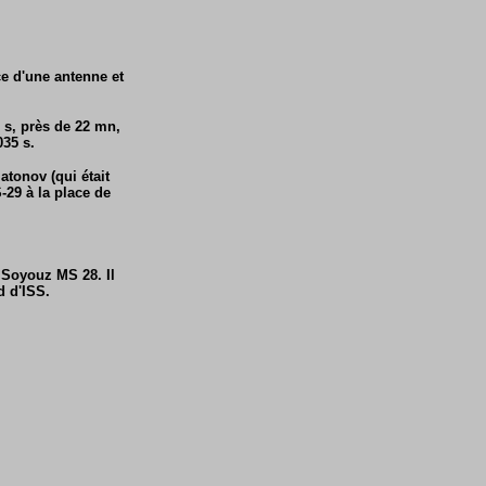
e d'une antenne et
 s, près de 22 mn,
035 s.
atonov (qui était
29 à la place de
 Soyouz MS 28. Il
d d'ISS.