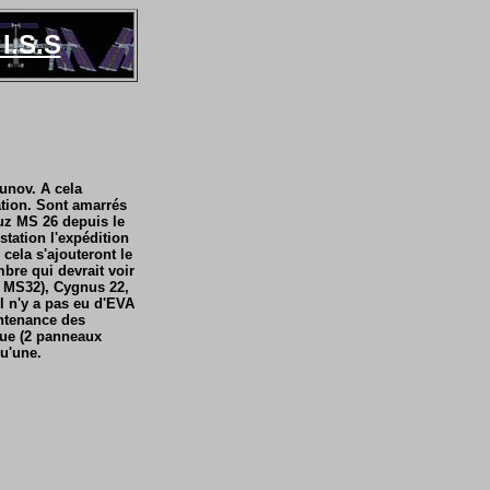
I.S.S
bunov. A cela
ation. Sont amarrés
uz MS 26 depuis le
station l'expédition
cela s'ajouteront le
mbre qui devrait voir
t MS32), Cygnus 22,
il n'y a pas eu d'EVA
intenance des
que (2 panneaux
qu'une.