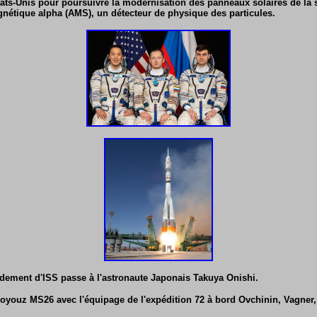
tats-Unis pour poursuivre la modernisation des panneaux solaires de la st
nétique alpha (AMS), un détecteur de physique des particules.
dement d'ISS passe à l'astronaute Japonais Takuya Onishi.
 Soyouz MS26 avec l'équipage de l'expédition 72 à bord Ovchinin, Vagner, 