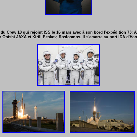
du Crew 10 qui rejoint ISS le 16 mars avec à son bord l'expédition 73: 
Onishi JAXA et Kirill Peskov, Roslosmos. Il s'amarre au port IDA d'Ha