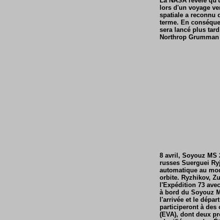
La NASA révèle qu'
lors d'un voyage ve
spatiale a reconnu 
terme. En conséquen
sera lancé plus tar
Northrop Grumman e
8 avril, Soyouz MS
russes Suerguei Ryj
automatique au modu
orbite. Ryzhikov, Z
l'Expédition 73 ave
à bord du Soyouz MS
l'arrivée et le dépa
participeront à des 
(EVA), dont deux pr