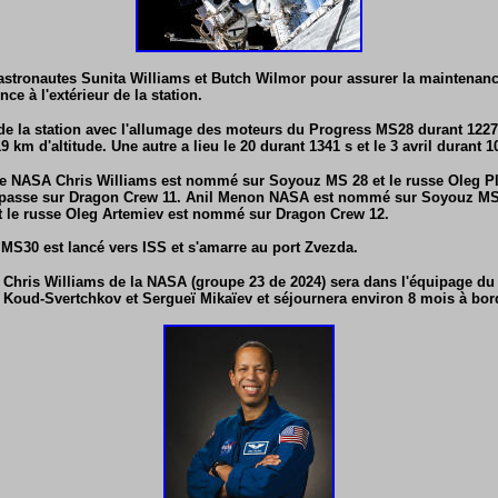
astronautes Sunita Williams et Butch Wilmor pour assurer la maintenanc
nce à l'extérieur de la station.
t de la station avec l'allumage des moteurs du Progress MS28 durant 1227
9 km d'altitude. Une autre a lieu le 20 durant 1341 s et le 3 avril durant 1
aute NASA Chris Williams est nommé sur Soyouz MS 28 et le russe Oleg Pl
passe sur Dragon Crew 11. Anil Menon NASA est nommé sur Soyouz MS-
t le russe Oleg Artemiev est nommé sur Dragon Crew 12.
s MS30 est lancé vers ISS et s'amarre au port Zvezda.
e Chris Williams de la NASA (groupe 23 de 2024) sera dans l'équipage du
 Koud-Svertchkov et Sergueï Mikaïev et séjournera environ 8 mois à bor