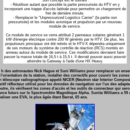
Son concept est le suivant :
- Réutiliser autant que possible la partie pressurisée du HTV en y
incorporant une trappe d'accès latérale pour permettre un chargement de
fret de dernière minute.
- Remplacer le "Unpressurized Logistics Carrier" (la partie non
pressurisée) et les modules avionique et propulsion par un nouveau
module de service.
Ce module de service se verra attribué 2 panneaux solaires générant 1
kW d'énergie électrique contre 200 W générés par le HTV. De plus, les
propulseurs principaux ont été retirés et le HTV-X dépendra uniquement
de ses moteurs du système de contrôle de réaction (RCS) montés en
anneau autour du module de service. Ces modifications devraient faire
passer la masse totale de 16,5 t à 15,5 t. Il devrait pouvoir aussi pouvoir
atteindre la Gateway à l'aide d'une HX Heavy.
 6 h des astronautes Nick Hague et Suni Williams pour remplacer un ens
 l'orientation de la station, installer des correctifs pour couvrir les z
un télescope radiographique appelé NICER (Neutron star Interior Composi
itif réflecteur utilisé pour les données de navigation sur l'un des adapt
utre, ils vérifieent les zones d'accès et les outils de connecteur qui sero
nce futurs sur le Spectromètre Magnétique Alpha. Sunita Williams a 59 a
aliser une EVA, le plus âgée étant Barrat, 65 ans.