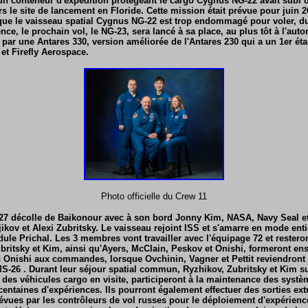
un conteneur d'expédition protégeant le cargo Cygnus NG-22 avait sub
rs le site de lancement en Floride. Cette mission était prévue pour juin 
que le vaisseau spatial Cygnus NG-22 est trop endommagé pour voler, d
ce, le prochain vol, le NG-23, sera lancé à sa place, au plus tôt à l'aut
d par une Antares 330, version améliorée de l'Antares 230 qui a un 1er é
t Firefly Aerospace.
Photo officielle du Crew 11
 27 décolle de Baikonour avec à son bord Jonny Kim, NASA, Navy Seal e
ikov et Alexi Zubritsky. Le vaisseau rejoint ISS et s'amarre en mode ent
le Prichal. Les 3 membres vont travailler avec l'équipage 72 et restero
ubritsky et Kim, ainsi qu'Ayers, McClain, Peskov et Onishi, formeront ens
c Onishi aux commandes, lorsque Ovchinin, Vagner et Pettit reviendront s
-26 . Durant leur séjour spatial commun, Ryzhikov, Zubritsky et Kim s
rt des véhicules cargo en visite, participeront à la maintenance des systèm
centaines d'expériences. Ils pourront également effectuer des sorties ext
évues par les contrôleurs de vol russes pour le déploiement d'expérience