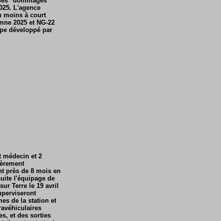
i des "dommages"
2025. L'agence
u moins à court
omne 2025 et NG-22
tape développé par
t médecin et 2
ièrement
nt près de 8 mois en
uite l'équipage de
ur Terre le 19 avril
uperviseront
es de la station et
ravéhiculaires
s, et des sorties