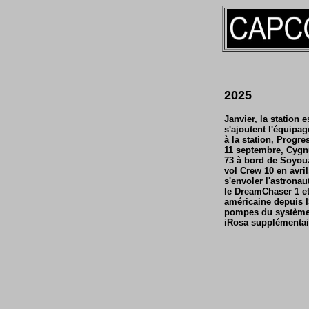
2025
Janvier, la station
s'ajoutent l'équipa
à la station, Progr
11 septembre, Cygnu
73 à bord de Soyouz
vol Crew 10 en avril
s'envoler l'astron
le DreamChaser 1 et
américaine depuis I
pompes du système 
iRosa supplémentair