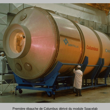
Première ébauche de Columbus dérivé du module Spacelab