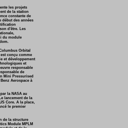
ente les projets
ent de la station
sence constante de
le début des années
ification
son d'être. Les
ationale,
ui du module
edom.
 Columbus Orbital
 Il est conçu comme
vie et développement
chnologiques et
'oeuvre responsable
esponsable de
en Mini Pressurised
 Benz Aerospace à
 par la NASA au
Le lancement de la
US Core. A la place,
ancé le premier
n de la structure
istics Module MPLM