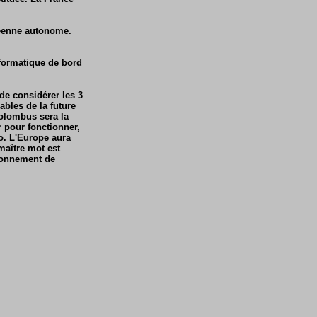
péenne autonome.
nformatique de bord
 de considérer les 3
bles de la future
olombus sera la
r pour fonctionner,
o. L'Europe aura
maître mot est
ironnement de