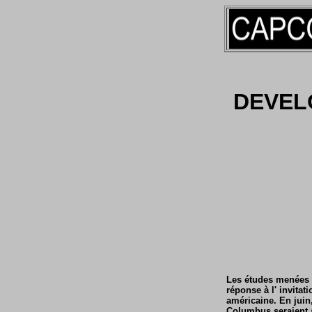
DEVEL
Les études menées p
réponse à l' invitat
américaine.
En juin
Columbus seraient a