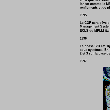
ainsi que des sous 
lancer comme le MPL
renflements et de pl
1995
Le COF sera dévelop
Management System r
ECLS du MPLM ital
1996
La phase C/D est si
sous systèmes. En 
2 et 3 sur la base 
1997