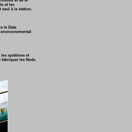
module et de le
s et les
seul à la station.
a le Data
e environnemental
 les systèmes et
 fabriquer les Node