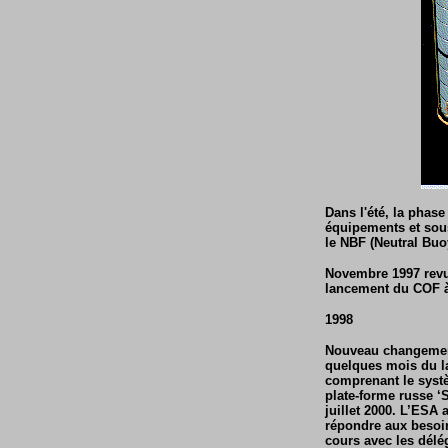
Dans l'été, la phas
équipements et sous
le NBF (Neutral Buo
Novembre 1997 revue
lancement du COF 
1998
Nouveau changement
quelques mois du l
comprenant le systè
plate-forme russe ‘S
juillet 2000. L’ESA 
répondre aux besoin
cours avec les délé