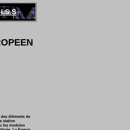
I.S.S
ROPEEN
t des éléments de
e station
ou les modules
tituée. La France