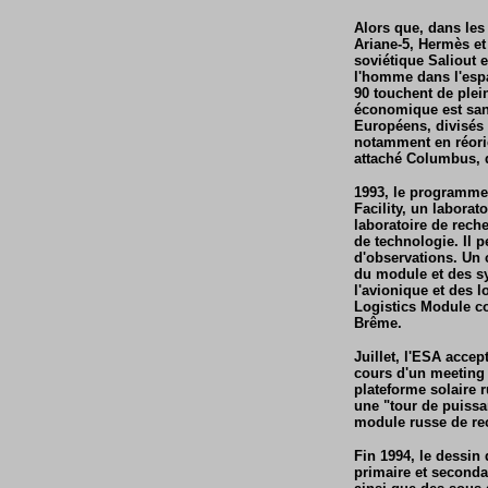
Alors que, dans les
Ariane-5, Hermès e
soviétique Saliout 
l'homme dans l'esp
90 touchent de plei
économique est sans
Européens, divisés s
notamment en réorie
attaché Columbus, d
1993, le programme 
Facility, un labora
laboratoire de rech
de technologie. Il 
d'observations. Un 
du module et des s
l'avionique et des 
Logistics Module co
Brême.
Juillet, l'ESA acce
cours d'un meeting 
plateforme solaire 
une "tour de puissa
module russe de rec
Fin 1994, le dessin 
primaire et second