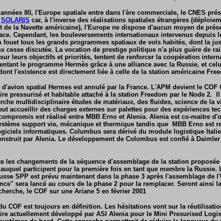
 années 80, l'Europe spatiale entre dans l'ère commerciale, le CNES prés
t
SOLARIS
car, à l'inverse des réalisations spatiales étrangères (déploiem
et de la Navette américaine), l'Europe ne dispose d'aucun moyen de pré
ace. Cependant, les bouleversements internationaux intervenus depuis 
n fouet tous les grands programmes spatiaux de vols habités, dont la just
 cesse discutée. La vocation de prestige politique n'a plus guère de rai
ur leurs objectifs et priorités, tentent de renforcer la coopération intern
ntant le programme Hermès grâce à une alliance avec la Russie, et cel
ont l'existence est directement liée à celle de la station américaine Fre
d'avion spatial Hermes est annulé par la France. L'APM devient le COF
toire pressurisé et habitable attaché à la station Freedom par le Node 2.
erche multidisciplinaire études de matériaux, des fluides, science de la 
peut accueillir des charges externes sur palettes pour des expériences te
compromis est réalisé entre MBB Erno et Alenia. Alenia est co-maitre d
ystème support vie, mécanique et thermique tandis que MBB Erno est r
logiciels informatiques. Columbus sera dérivé du module logistique Itali
nstruit par Alenia.
Le développement de Colombus est confié à Daimler
pte les changements de la séquence d'assemblage de la station proposée
auquel participent pour la première fois en tant que membre la Russie. 
russe SPP est prévu maintenant dans la phase 3 après l'assemblage de l'
nce" sera lancé au cours de la phase 2 pour la remplacer. Seront ainsi l
herche, le COF sur une Ariane 5 en février 2001
du COF est toujours en définition. Les hésitations vont sur la réutilisatio
aire actuellement développé par ASI Alenia pour le Mini Presurised Log