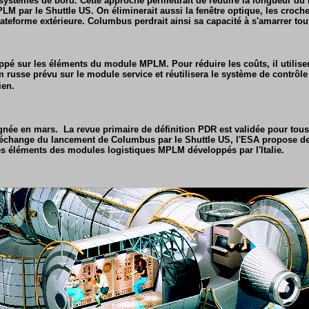
systèmes de bord. Cette approche permettrait de réduire la longueur du 
M par le Shuttle US. On éliminerait aussi la fenêtre optique, les crochet
ateforme extérieure. Columbus perdrait ainsi sa capacité à s'amarrer tout 
pé sur les éléments du module MPLM. Pour réduire les coûts, il utiliser
usse prévu sur le module service et réutilisera le système de contrôl
ien.
gnée en mars. La revue primaire de définition PDR est validée pour tous
échange du lancement de Columbus par le Shuttle US, l'ESA propose de
des éléments des modules logistiques MPLM développés par l'Italie.