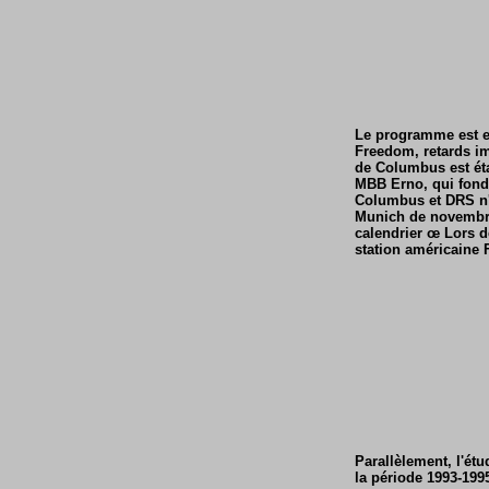
Le programme est en
Freedom, retards im
de Columbus est éta
MBB Erno, qui fon
Columbus et DRS n'e
Munich de novembre 
calendrier œ Lors d
station américaine
Parallèlement, l'étu
la période 1993-199