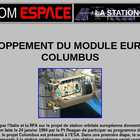
LA STATION 
OPPEMENT DU MODULE EU
COLUMBUS
ar l'Italie et la RFA sur le projet de station orbitale européenne donnen
ion faite le 24 janvier 1984 par le Pt Reagan de participer au programme d
, le projet Columbus est présenté à l'ESA. Dans une première étape, le 
marrés à la station américaine, puis une station européenne serait cons