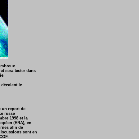
nombreux
et sera tester dans
ie.
 décalent le
 un report de
ce russe
bre 1998 et la
uropéen (ERA), en
ernes afin de
discussions sont en
u COF.