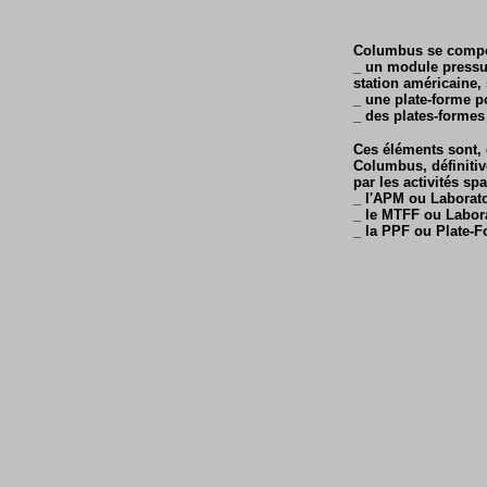
Columbus se compo
_ un module pressur
station américaine,
_ une plate-forme po
_ des plates-formes
Ces éléments sont,
Columbus, définitiv
par les activités s
_ l'APM ou Laborato
_ le MTFF ou Labor
_ la PPF ou Plate-F