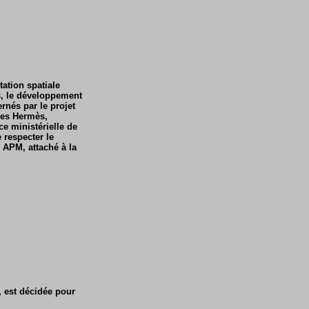
ation spatiale
s, le développement
rnés par le projet
mes Hermès,
e ministérielle de
 respecter le
 APM, attaché à la
, est décidée pour