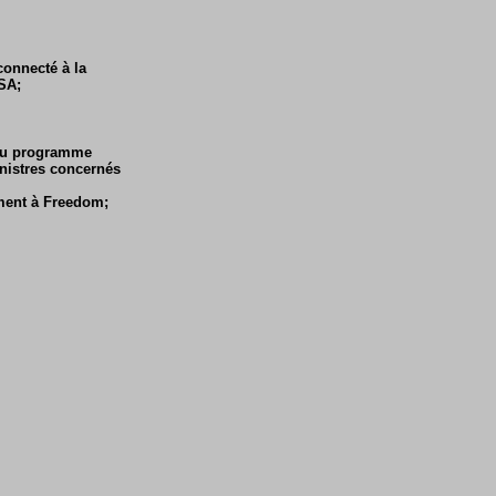
connecté à la
ESA;
 du programme
nistres concernés
ement à Freedom;