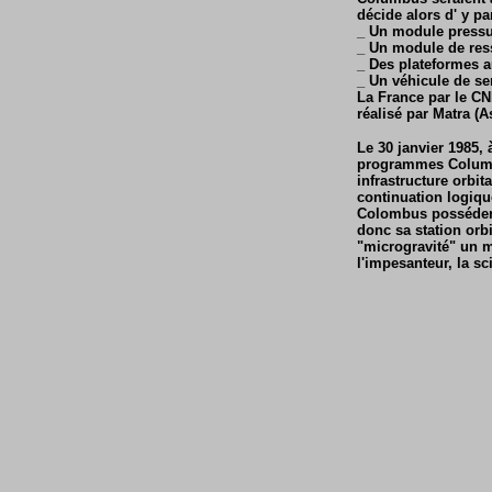
décide alors d' y p
_ Un module pressuri
_ Un module de res
_ Des plateformes a
_ Un véhicule de ser
La France par le CN
réalisé par Matra (
Le 30 janvier 1985, 
programmes Columbu
infrastructure orbi
continuation logiqu
Colombus possédera
donc sa station orbi
"microgravité" un 
l'impesanteur, la s