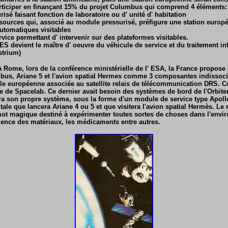
articiper en finançant 15% du projet Columbus qui comprend 4 éléments:
sé faisant fonction de laboratoire ou d' unité d' habitation
sources qui, associé au module pressurisé, préfigure une station euro
utomatiques visitables
vice permettant d' intervenir sur des plateformes visitables.
ES devient le maître d' oeuvre du véhicule de service et du traitement i
Astrium)
à Rome, lors de la conférence ministérielle de l' ESA, la France propose
s, Ariane 5 et l'avion spatial Hermes comme 3 composantes indissocia
tale européenne associée au satellite relais de télécommunication DRS.
C
e de Spacelab. Ce dernier avait besoin des systèmes de bord de l'Orbite
 son propre système, sous la forme d'un module de service type Apoll
tale que lancera Ariane 4 ou 5 et que visitera l'avion spatial Hermès. Le 
mot magique destiné à expérimenter toutes sortes de choses dans l'env
cience des matériaux, les médicaments entre autres.