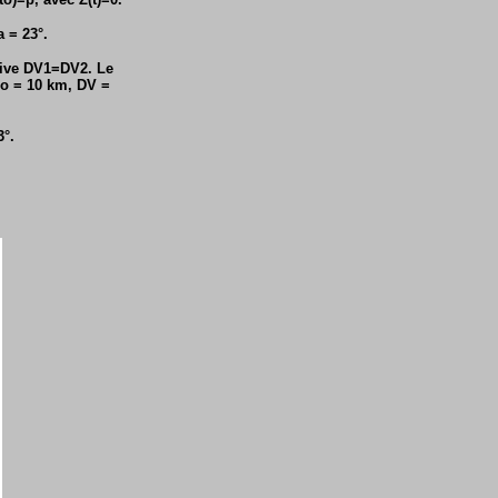
 = 23°.
itive DV1=DV2. Le
Zo = 10 km, DV =
3°.