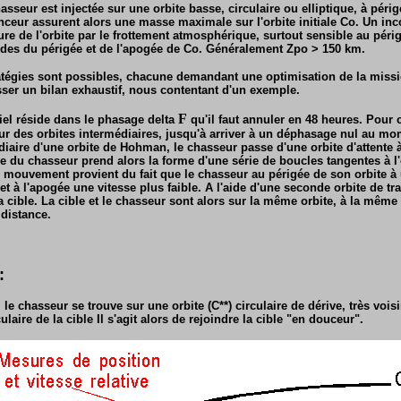
sseur est injectée sur une orbite basse, circulaire ou elliptique, à péri
ceur assurent alors une masse maximale sur l'orbite initiale Co. Un in
sure de l'orbite par le frottement atmosphérique, surtout sensible au pér
tudes du périgée et de l'apogée de Co. Généralement Zpo > 150 km.
tégies sont possibles, chacune demandant une optimisation de la missi
sser un bilan exhaustif, nous contentant d'un exemple.
F
el réside dans le phasage delta
qu'il faut annuler en 48 heures. Pour c
e sur des orbites intermédiaires, jusqu'à arriver à un déphasage nul au m
édiaire d'une orbite de Hohman, le chasseur passe d'une orbite d'attente à 
ive du chasseur prend alors la forme d'une série de boucles tangentes à l'o
 Ce mouvement provient du fait que le chasseur au périgée de son orbite à
et à l'apogée une vitesse plus faible. A l'aide d'une seconde orbite de tra
a cible. La cible et le chasseur sont alors sur la même orbite, à la même
 distance.
:
 le chasseur se trouve sur une orbite (C**) circulaire de dérive, très voi
culaire de la cible Il s'agit alors de rejoindre la cible "en douceur".