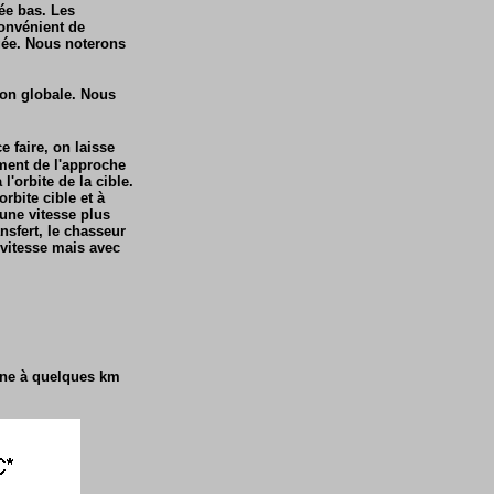
gée bas. Les
convénient de
igée. Nous noterons
on globale. Nous
e faire, on laisse
oment de l'approche
l'orbite de la cible.
rbite cible et à
 une vitesse plus
nsfert, le chasseur
 vitesse mais avec
sine à quelques km