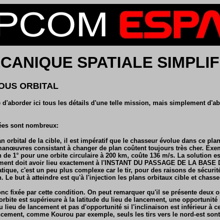
CANIQUE SPATIALE SIMPLIFI
OUS ORBITAL
e d'aborder ici tous les détails d'une telle mission, mais simplement d'a
ées sont nombreux:
an orbital de la cible, il est impératif que le chasseur évolue dans ce pla
s manœuvres consistant à changer de plan coûtent toujours très cher. Exe
de 1° pour une orbite circulaire à 200 km, coûte 136 m/s. La solution es
cement doit avoir lieu exactement à l'INSTANT DU PASSAGE DE LA BAS
ique, c'est un peu plus complexe car le tir, pour des raisons de sécurité
. Le but à atteindre est qu'à l'injection les plans orbitaux cible et chass
onc fixée par cette condition. On peut remarquer qu'il se présente deux 
l'orbite est supérieure à la latitude du lieu de lancement, une opportunité 
du lieu de lancement et pas d'opportunité si l'inclinaison est inférieur à ce
ancement, comme Kourou par exemple, seuls les tirs vers le nord-est sont