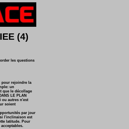
EE (4)
border les questions
n pour rejoindre la
mple: un
t que le décollage
E DANS LE PLAN
 ou autres n'est
eur soient
opportunités par jour
si l'inclinaison est
tte latitude. Pour
 acceptables.