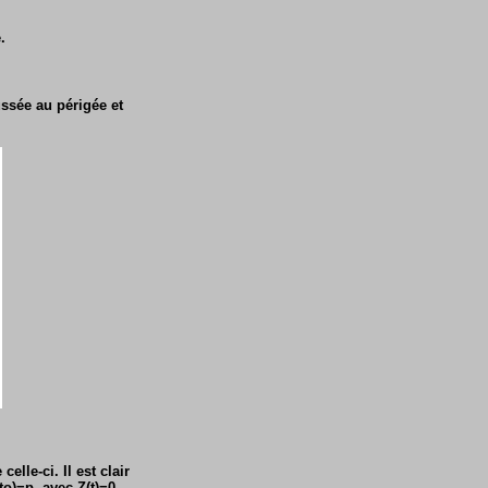
.
ssée au périgée et
elle-ci. Il est clair
to)=p, avec Z(t)=0.