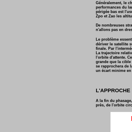
Généralement, le cha
performances du lan
périgée bas est l'u
Zpo et Zao les alti
De nombreuses stra
n'allons pas en dre
Le problème essenti
dériver le satellit
finale. Par l'interm
La trajectoire relat
l'orbite d'attente.
grande que la cible 
se rapprochera de l
un écart minime en
L'APPROCHE 
A la fin du phasage,
près, de l'orbite cir