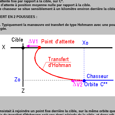
ttente fixe par rapport à la cible, sur C*.
 d'attente à position moyenne nulle par rapport à la cible.
e chasseur se situe sensiblement à un kilomètre environ derrière la cible
ERT EN 2 POUSSEES :
. Typiquement la manœuvre est transfert de type Hohmann avec une pou
ogée.
stait à rejoindre un point fixe derrière la cible, sur la même orbite que c
le du transfert d'Hohmann soit une demi période de la cible, et donc w(t-