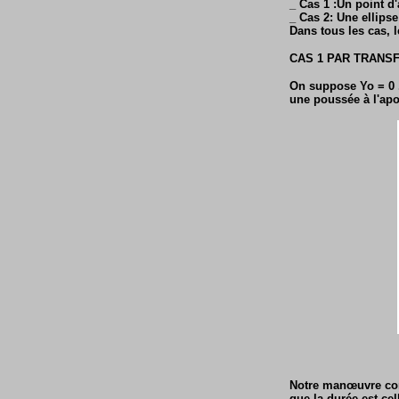
_ Cas 1 :Un point d'a
_ Cas 2: Une ellipse
Dans tous les cas, l
CAS 1 PAR TRANSF
On suppose Yo = 0 
une poussée à l'ap
Notre manœuvre consi
que la durée est cel