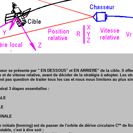
seur se présente par " EN DESSOUS" et EN ARRIERE" de la cible. Il effe
et de vitesse relative, avant de décider de la stratégie à adopter. Les st
est pas question de traiter tous les cas et nous nous limitons au plus si
ral 3 étapes essentielles :
ALE
LE
FINALE
 initiale (homing) est de passer de l'orbite de dérive circulaire C** de fi
stable, c'est à dire soit :