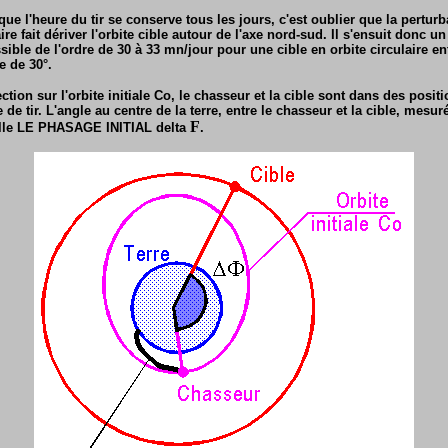
ue l'heure du tir se conserve tous les jours, c'est oublier que la pertur
ire fait dériver l'orbite cible autour de l'axe nord-sud. Il s'ensuit donc u
ssible de l'ordre de 30 à 33 mn/jour pour une cible en orbite circulaire en
e de 30°.
tion sur l'orbite initiale Co, le chasseur et la cible sont dans des posit
re de tir. L'angle au centre de la terre, entre le chasseur et la cible, mesu
F
lle LE PHASAGE INITIAL delta
.