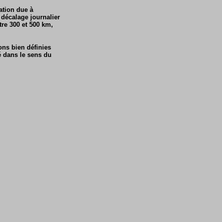
bation due à
n décalage journalier
tre 300 et 500 km,
ions bien définies
ré dans le sens du