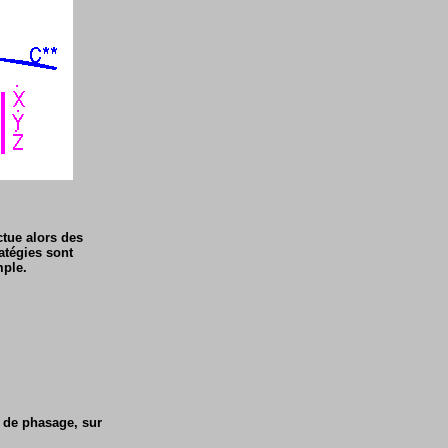
ctue alors des
ratégies sont
mple.
n de phasage, sur