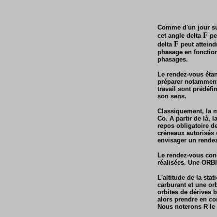
Comme d'un jour sur 
F
cet angle delta
peu
F
delta
peut atteind
phasage en fonction
phasages.
Le rendez-vous étan
préparer notamment 
travail sont prédéfi
son sens.
Classiquement, la m
Co. A partir de là, 
repos obligatoire d
créneaux autorisés 
envisager un rendez
Le rendez-vous conc
réalisées. Une ORB
L'altitude de la st
carburant et une or
orbites de dérives 
alors prendre en co
Nous noterons R le 