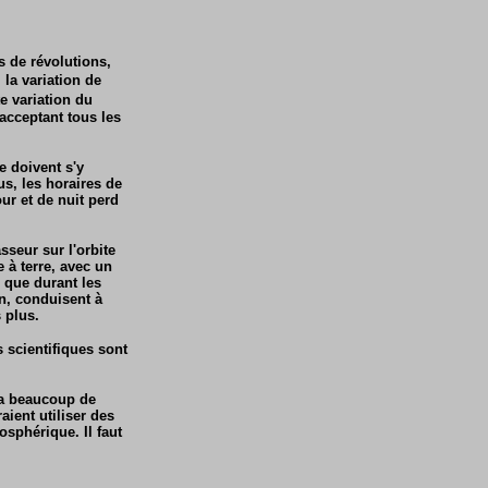
s de révolutions,
 la variation de
e variation du
acceptant tous les
e doivent s'y
s, les horaires de
ur et de nuit perd
seur sur l'orbite
 à terre, avec un
 que durant les
on, conduisent à
 plus.
 scientifiques sont
era beaucoup de
ient utiliser des
osphérique. Il faut