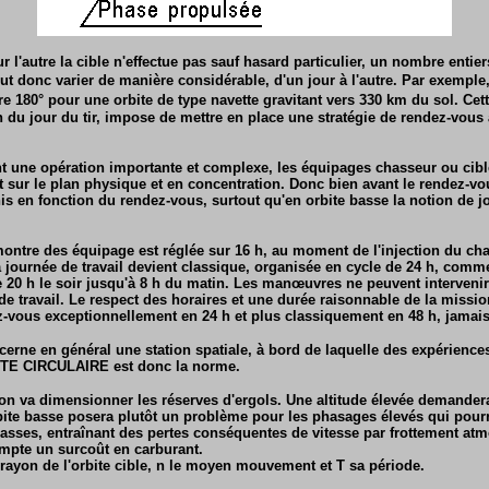
l'autre la cible n'effectue pas sauf hasard particulier, un nombre entier
t donc varier de manière considérable, d'un jour à l'autre. Par exemple,
re 180° pour une orbite de type navette gravitant vers 330 km du sol. Cett
 du jour du tir, impose de mettre en place une stratégie de rendez-vous 
t une opération importante et complexe, les équipages chasseur ou cibl
sur le plan physique et en concentration. Donc bien avant le rendez-vou
nis en fonction du rendez-vous, surtout qu'en orbite basse la notion de jo
ontre des équipage est réglée sur 16 h, au moment de l'injection du chas
la journée de travail devient classique, organisée en cycle de 24 h, comme
e 20 h le soir jusqu'à 8 h du matin. Les manœuvres ne peuvent intervenir
de travail. Le respect des horaires et une durée raisonnable de la missi
-vous exceptionnellement en 24 h et plus classiquement en 48 h, jamais
erne en général une station spatiale, à bord de laquelle des expériences
ITE CIRCULAIRE est donc la norme.
ation va dimensionner les réserves d'ergols. Une altitude élevée demand
bite basse posera plutôt un problème pour les phasages élevés qui pourra
basses, entraînant des pertes conséquentes de vitesse par frottement atm
mpte un surcoût en carburant.
rayon de l'orbite cible, n le moyen mouvement et T sa période.