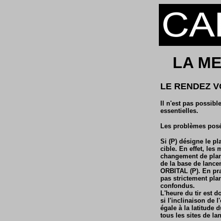
LA ME
LE RENDEZ V
Il n'est pas possibl
essentielles.
Les problèmes pos
Si (P) désigne le pl
cible. En effet, le
changement de plan 
de la base de lan
ORBITAL (P). En prat
pas strictement plan
confondus.
L'heure du tir est d
si l'inclinaison de 
égale à la latitude 
tous les sites de l