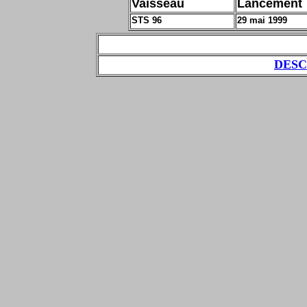
Vaisseau
Lancement
STS 96
29 mai 1999
DESC