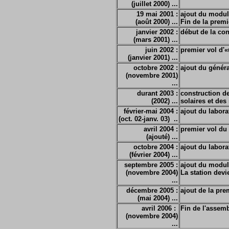
(juillet 2000) ...
19 mai 2001 :
ajout du module
(août 2000) ...
Fin de la prem
janvier 2002 :
début de la con
(mars 2001) ...
juin 2002 :
premier vol d'«u
(janvier 2001) ...
octobre 2002 :
ajout du généra
(novembre 2001)
...
durant 2003 :
construction d
(2002) ...
solaires et des
février-mai 2004 :
ajout du labora
(oct. 02-janv. 03) ..
avril 2004 :
premier vol du
(ajouté) ...
octobre 2004 :
ajout du labor
(février 2004) ...
septembre 2005 :
ajout du modul
(novembre 2004)
La station devi
...
décembre 2005 :
ajout de la pr
(mai 2004) ...
avril 2006 :
Fin de l'assemb
(novembre 2004)
...