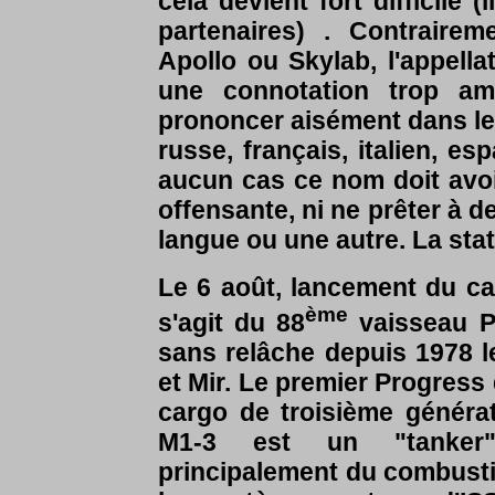
cela devient fort difficile 
partenaires) . Contrairem
Apollo ou Skylab, l'appella
une connotation trop am
prononcer aisément dans les
russe, français, italien, e
aucun cas ce nom doit avoi
offensante, ni ne prêter à
langue ou une autre. La stati
Le 6 août, lancement du ca
ème
s'agit du 88
vaisseau Pr
sans relâche depuis 1978 le
et Mir. Le premier Progress d
cargo de troisième généra
M1-3 est un "tanker", 
principalement du combusti