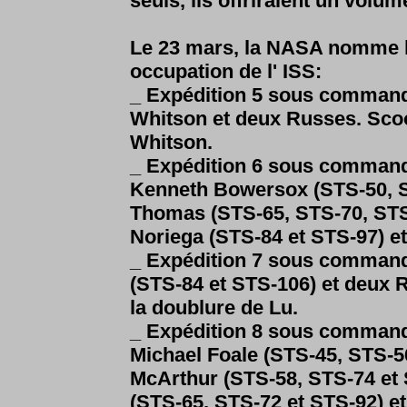
seuls, ils offriraient un volum
Le 23 mars, la NASA nomme l
occupation de l' ISS:
_ Expédition 5 sous comman
Whitson et deux Russes. Scoo
Whitson.
_ Expédition 6 sous comman
Kenneth Bowersox (STS-50, S
Thomas (STS-65, STS-70, STS-
Noriega (STS-84 et STS-97) et
_ Expédition 7 sous comman
(STS-84 et STS-106) et deux 
la doublure de Lu.
_ Expédition 8 sous comman
Michael Foale (STS-45, STS-5
McArthur (STS-58, STS-74 et 
(STS-65, STS-72 et STS-92) et