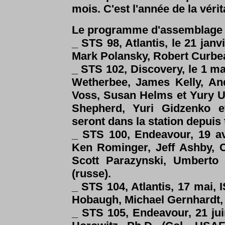
mois. C'est l'année de la véri
Le programme d'assemblage av
_
STS 98, Atlantis, le 21 jan
Mark Polansky, Robert Curb
_
STS 102, Discovery, le 1 
Wetherbee, James Kelly, A
Voss, Susan Helms et Yury U
Shepherd, Yuri Gidzenko e
seront dans la station depuis 
_ STS 100, Endeavour, 19 a
Ken Rominger, Jeff Ashby, Ch
Scott Parazynski, Umberto 
(russe).
_ STS 104, Atlantis, 17 mai, 
Hobaugh, Michael Gernhardt, 
_ STS 105, Endeavour, 21 jui