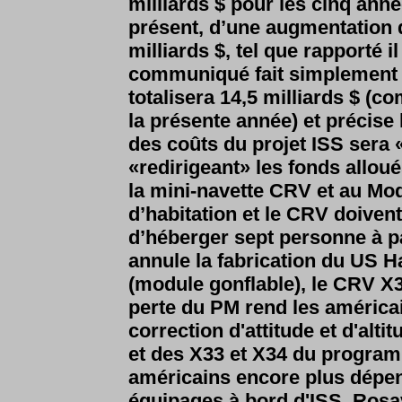
milliards $ pour les cinq ann
présent, d’une augmentation de
milliards $, tel que rapporté 
communiqué fait simplement 
totalisera 14,5 milliards $ (c
la présente année) et précis
des coûts du projet ISS sera
«redirigeant» les fonds allou
la mini-navette CRV et au Mod
d’habitation et le CRV doiven
d’héberger sept personne à pa
annule la fabrication du US 
(module gonflable), le CRV X
perte du PM rend les américa
correction d'attitude et d'alti
et des X33 et X34 du program
américains encore plus dépen
équipages à bord d'ISS. Rosa