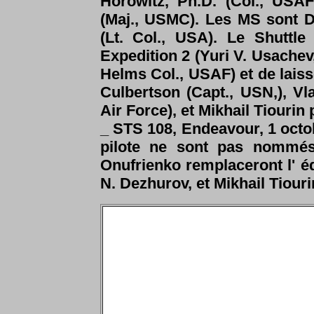
Horowitz, Ph.D. (Col., USA
(Maj., USMC). Les MS sont Da
(Lt. Col., USA). Le Shuttle
Expedition 2 (Yuri V. Usachev
Helms Col., USAF) et de laiss
Culbertson (Capt., USN,), Vl
Air Force), et Mikhail Tiourin 
_
STS 108, Endeavour, 1 octo
pilote ne sont pas nommés
Onufrienko remplaceront l' é
N. Dezhurov, et Mikhail Tiouri