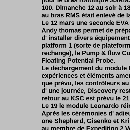
pour le bras robotique SSRMS 
100.
Dimanche 12 au soir à 1
au bras RMS était enlevé de l
Le 12 mars une seconde EVA de
Andy thomas permet de prépar
d' installer divers équipeme
platform 1 (sorte de platefor
rechange), le Pump & flow Co
Floating Potential Probe.
Le déchargement du module L
expériences et éléments ame
que prévu, les contrôleurs au
d' une journée, Discovery res
retour au KSC est prévu le 21 
Le 19 le module Leonardo réint
Après les cérémonies d' adieu
one Shepherd, Gisenko et Krika
au membre de Expedition 2 V