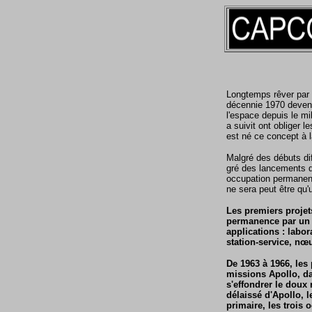
Longtemps rêver par l
décennie 1970 devenu
l'espace depuis le m
a suivit ont obliger 
est né ce concept à 
Malgré des débuts dif
gré des lancements d
occupation permanent
ne sera peut être qu'u
Les premiers projet
permanence par un é
applications : labo
station-service, nœu
De 1963 à 1966, les
missions Apollo, d
s'effondrer le doux
délaissé d'Apollo, l
primaire, les trois