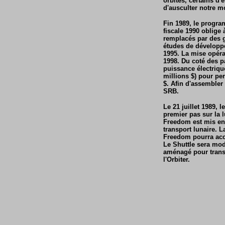
orbites, certains d'
d'ausculter notre 
Fin 1989, le progra
fiscale 1990 oblige 
remplacés par des 
études de développe
1995. La mise opérat
1998. Du coté des p
puissance électriq
millions $) pour pe
$. Afin d'assembler
SRB.
Le 21 juillet 1989, 
premier pas sur la l
Freedom est mis en 
transport lunaire. 
Freedom pourra accu
Le Shuttle sera mod
aménagé pour trans
l'Orbiter.