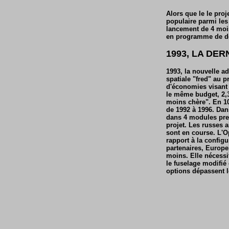
Alors que le le proj
populaire parmi les 
lancement de 4 mois
en programme de dé
1993, LA DE
1993, la nouvelle a
spatiale "fred" au 
d'économies visant 
le même budget, 2,3 
moins chère". En 10
de 1992 à 1996. Dan
dans 4 modules pre
projet. Les russes a
sont en course. L'Op
rapport à la config
partenaires, Europe
moins. Elle nécessit
le fuselage modifié
options dépassent l