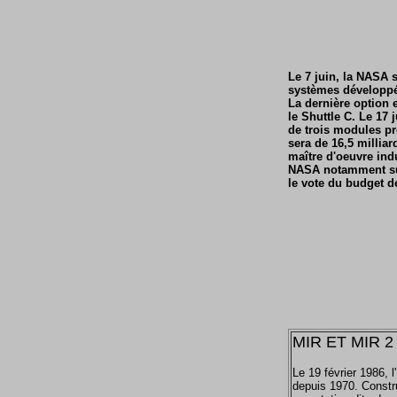
Le 7 juin, la NASA 
systèmes développés
La dernière option 
le Shuttle C. Le 17 
de trois modules pr
sera de 16,5 millia
maître d'oeuvre indu
NASA notamment sur 
le vote du budget d
MIR ET MIR 2
Le 19 février 1986,
depuis 1970. Constr