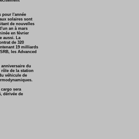
précisément
s pour l'année
eaux solaires sont
tant de nouvelles
d'un an à mars
minée en février
e aussi. La
ntrat de 320
ntenant 19 milliards
s SRB, les Advanced
e anniversaire du
rôle de la station
du véhicule de
thermodynamiques.
 cargo sera
, dérivée de