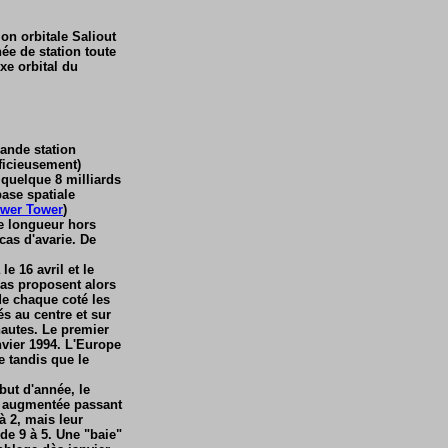
ion orbitale Saliout
ée de station toute
xe orbital du
rande station
fficieusement)
quelque 8 milliards
base spatiale
wer Tower
)
e longueur hors
cas d'avarie. De
e 16 avril et le
las proposent alors
de chaque coté les
s au centre et sur
nautes. Le premier
nvier 1994. L'Europe
e tandis que le
but d'année, le
st augmentée passant
 2, mais leur
de 9 à 5. Une "baie"