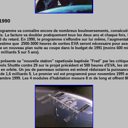
1990
 programme va connaître encore de nombreux bouleversements, consécutif
s. La facture va doubler pratiquement tous les deux ans et chaque fois, 
d du retard. En 1990, le programme s'effondre sur lui même, l'augmenta
estime que 2500-3000 heures de sorties EVA seront nécessaire pour asse
un nouveau plan suite au coupe dans le budget de 1991 (moins 600 mill
milliards $ sur 5 ans).
présente sa "nouvelle station" rapetissée baptisée "Fred" par les critiq
ols Shuttle contre 29 sur le projet précédent et 500 heures d'EVA, les st
 en orbite. Un jeu de panneaux solaires est enlevé réduisant la puissanc
it de 1,6 milliards $. Le premier vol est programmé pour novembre 1995 
embre 1999. Les 4 modules d'habitation mesure 8 m de long et offrent 