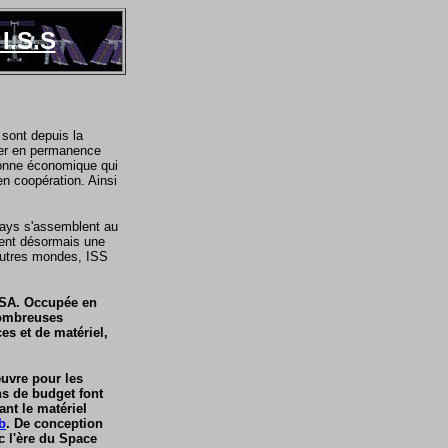
I.S.S
 sont depuis la
per en permanence
 donne économique qui
en coopération. Ainsi
 pays s'assemblent au
rent désormais une
autres mondes, ISS
NASA. Occupée en
nombreuses
es et de matériel,
œuvre pour les
s de budget font
nt le matériel
b
. De conception
c l'ère du Space