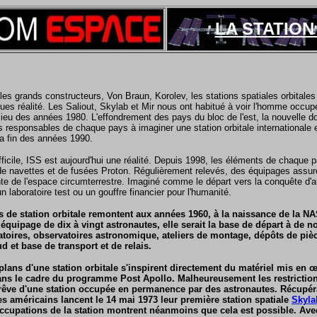
LA STATION 
es grands constructeurs, Von Braun, Korolev, les stations spatiales orbitales
es réalité. Les Saliout, Skylab et Mir nous ont habitué à voir l'homme occu
ilieu des années 1980. L'effondrement des pays du bloc de l'est, la nouvelle
les responsables de chaque pays à imaginer une station orbitale internationale 
la fin des années 1990.
ficile, ISS est aujourd'hui une réalité. Depuis 1998, les éléments de chaque
e navettes et de fusées Proton. Régulièrement relevés, des équipages assu
e de l'espace circumterrestre. Imaginé comme le départ vers la conquête d'
n laboratoire test ou un gouffre financier pour l'humanité.
s de station orbitale remontent aux années 1960, à la naissance de la 
quipage de dix à vingt astronautes, elle serait la base de départ à de 
ratoires, observatoires astronomique, ateliers de montage, dépôts de pièc
d et base de transport et de relais.
 plans d'une station orbitale s'inspirent directement du matériel mis en 
ans le cadre du programme Post Apollo. Malheureusement les restriction
 rêve d'une station occupée en permanence par des astronautes. Récupéra
es américains lancent le 14 mai 1973 leur première station spatiale
Skyla
 occupations de la station montrent néanmoins que cela est possible. Ave