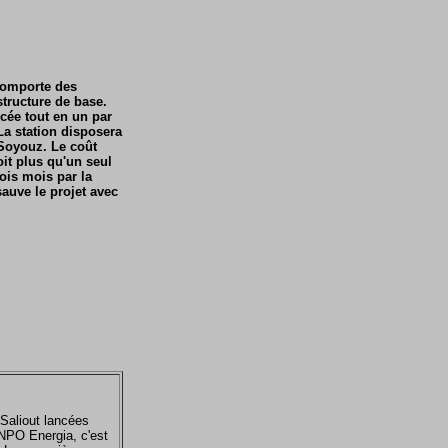
 comporte des
tructure de base.
ncée tout en un par
 La station disposera
 Soyouz. Le coût
oit plus qu'un seul
rois mois par la
auve le projet avec
 Saliout lancées
NPO Energia, c'est