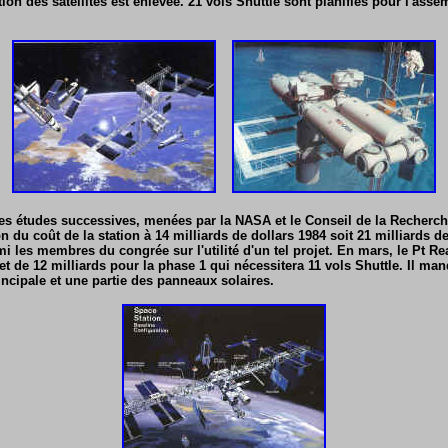
tion des satellites est enlevée. 21 vols Shuttle sont planifiés pour l'ass
ses études successives, menées par la NASA et le Conseil de la Recherch
n du coût de la station à 14 milliards de dollars 1984 soit 21 milliards d
mi les membres du congrée sur l'utilité d'un tel projet. En mars, le Pt R
t de 12 milliards pour la phase 1 qui nécessitera 11 vols Shuttle. Il man
rincipale et une partie des panneaux solaires.