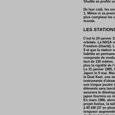
Shuttle se profile u
De leur coté, les so
1. Même si sa premi
plus complexe les u
monde.
LES STATION
C'est le 24 janvier
orbitale. La NASA re
Freedom (liberté). 
$ et que la station 
habitée en permanen
composée de module
tout de 120 mètres.
plus la rigidité de 
Le 31 janvier 1985, 
Japon le 9 mai. Mai
le Dual Keel, une s
instruments d'obser
une longue poutre t
éléments sera lancé
assurera le dévelop
japon fournira un m
En mars 1986, alors 
projet évolue, la ta
à 85 kW (37 en phot
longueur augmentée 