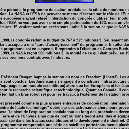
ère période, le programme de station orbitale est la cible de nombreux c
ition. La NASA et l'ESA ne peuvent se mettre d'accord sur le rôle de l'Eu
 européenne ayant refusé l'interdiction du congrée d'utiliser leur modu
lus l'ESA ne veut pas avoir une simple participation de 15% mais un véri
litaires US veulent avoir un accès sans limite à la station ce que la NASA
 1988, la congrée réduit le budget de 767 à 525 millions $. Seulement un
 étant assujetti à une "cure d'amaigrissement" du programme. En attendan
 le programme est en suspend, il reprendra à l'élection de Georges Bush
 1989, la NASA reçoit 900 millions $, la moitié de ce qui était prévu en 
 ses premiers contrats avec l'industrie.
 le Président Reagan baptise la station du nom de Freedom (Liberté). Les 
s sont conclus. Les Américains s'engagent à construire l'infrastructure p
 l'équipage et un module scientifique) alors que les Européens et les Jap
ur la recherche scientifique et technologique. Quant au Canada, il co
(en fait un bras robotisé) pour les travaux à l'extérieur de la station orbi
st présenté comme la plus grande entreprise de coopération internationa
 "centre de haute technologie" opéré par des astronautes chercheurs prove
sera "le pivot de l'exploration spatiale tout au long des prochaines décen
 Terre et de l'Univers ainsi que de port où transiteront satellites et équi
écialisée dans les travaux scientifiques et le développement industriel. 
le programme comprendra une série de satellites porte-instruments placés