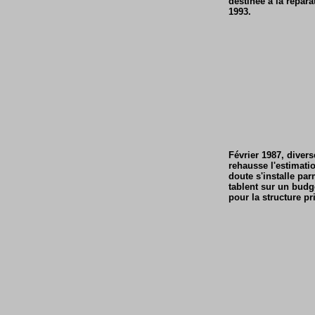
destinée à la répara
1993.
Février 1987, diver
rehausse l'estimatio
doute s'installe par
tablent sur un budge
pour la structure p