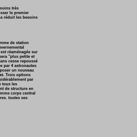
 moins très
isser le premier
a réduit les besoins
amme de station
ouvernemental
n est réaménagée sur
era "plus petite et
 sans cesse repoussé
e par 4 astronautes
oposer un nouveau
et. Trois options
nsidérablement par
e tous les
nt de structure en
comme corps central
res. toutes ses