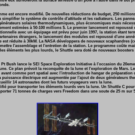
entre eux survoleront la surface terrestre d'un pôle à l'autre dans le but 
monde.
mme est encore modifié. De nouvelles réductions de budget, 250 million
à simplifier le système de contrôle d'attitude et les radiateurs. Les pann
générateurs solaires thermodynamiques, plus économiques mais nécessi
ment estimées à 50-100 millions $. Le premier lancement est repoussé 
ionnelle avec un équipage est prévu pour juin 1997, la station étant ter
artenaires étrangers, le lancement des modules est repoussé d'une anné
ue est réduite à 30kW. La NASA développera de nouveaux scaphandres (co
rmettre l'assemblage et l'entretien de la station. Le programme coûte mai
 les éléments les plus lourds, le Shuttle sera doté de nouveaux booster
le Pt Bush lance le SEI Space Exploration Initiative à l'occasion du 20em
une. Ce plan prévoit la reconquête de la lune et l'exploration de Mars. Le 
avant comme port spatial avec l'introduction de hangar de préparation 
La puissance électrique est augmentée par l'ajout de deux générateurs 
eillir 14 astronautes dont les futurs voyageurs vers la lune.
ifié pour transporter les éléments lourds vers la lune. Un Shuttle C pour
porter 71 tonnes de charges vers Freedom dans une soute de 25 m sur 5