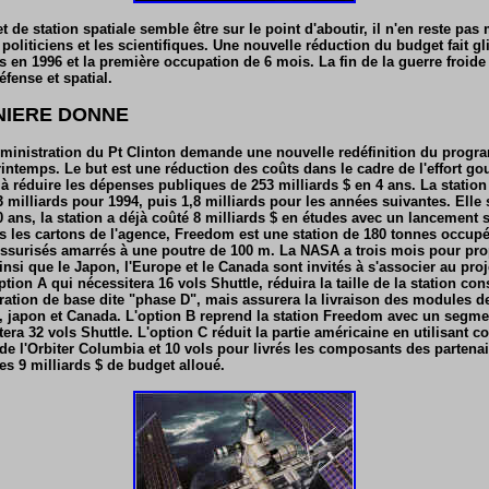
et de station spatiale semble être sur le point d'aboutir, il n'en reste pas
politiciens et les scientifiques. Une nouvelle réduction du budget fait gl
 en 1996 et la première occupation de 6 mois. La fin de la guerre froide 
fense et spatial.
RNIERE DONNE
dministration du Pt Clinton demande une nouvelle redéfinition du progr
printemps. Le but est une réduction des coûts dans le cadre de l'effort g
à réduire les dépenses publiques de 253 milliards $ en 4 ans. La statio
milliards pour 1994, puis 1,8 milliards pour les années suivantes. Elle s
 ans, la station a déjà coûté 8 milliards $ en études avec un lancement
s les cartons de l'agence, Freedom est une station de 180 tonnes occupé
ssurisés amarrés à une poutre de 100 m. La NASA a trois mois pour pr
insi que le Japon, l'Europe et le Canada sont invités à s'associer au proj
tion A qui nécessitera 16 vols Shuttle, réduira la taille de la station co
uration de base dite "phase D", mais assurera la livraison des modules d
, japon et Canada. L'option B reprend la station Freedom avec un segme
era 32 vols Shuttle. L'option C réduit la partie américaine en utilisant 
 de l'Orbiter Columbia et 10 vols pour livrés les composants des partenai
es 9 milliards $ de budget alloué.