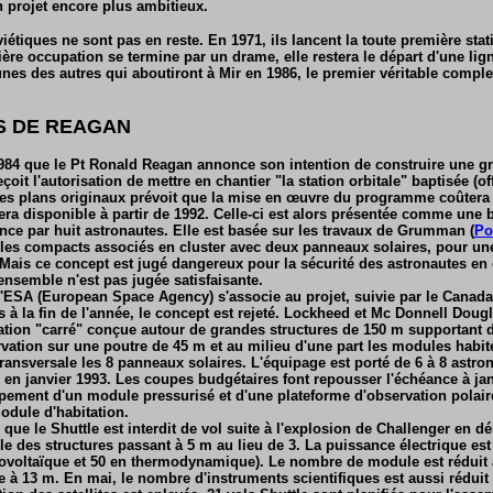
n projet encore plus ambitieux.
viétiques ne sont pas en reste. En 1971, ils lancent la toute première stat
ère occupation se termine par un drame, elle restera le départ d'une lign
nes des autres qui aboutiront à Mir en 1986, le premier véritable comple
S DE REAGAN
 1984 que le Pt Ronald Reagan annonce son intention de construire une g
çoit l'autorisation de mettre en chantier "la station orbitale" baptisée (o
Les plans originaux prévoit que la mise en œuvre du programme coûtera 
sera disponible à partir de 1992. Celle-ci est alors présentée comme une 
ce par huit astronautes. Elle est basée sur les travaux de Grumman (
Po
s compacts associés en cluster avec deux panneaux solaires, pour un
 Mais ce concept est jugé dangereux pour la sécurité des astronautes en 
l'ensemble n'est pas jugée satisfaisante.
l'ESA (European Space Agency) s'associe au projet, suivie par le Canada l
s à la fin de l'année, le concept est rejeté. Lockheed et Mc Donnell Doug
tation "carré" conçue autour de grandes structures de 150 m supportant 
vation sur une poutre de 45 m et au milieu d'une part les modules habité
ransversale les 8 panneaux solaires. L'équipage est porté de 6 à 8 astro
 en janvier 1993. Les coupes budgétaires font repousser l'échéance à ja
pement d'un module pressurisé et d'une plateforme d'observation polair
odule d'habitation.
que le Shuttle est interdit de vol suite à l'explosion de Challenger en dé
ille des structures passant à 5 m au lieu de 3. La puissance électrique e
ovoltaïque et 50 en thermodynamique). Le nombre de module est réduit à
à 13 m. En mai, le nombre d'instruments scientifiques est aussi réduit 