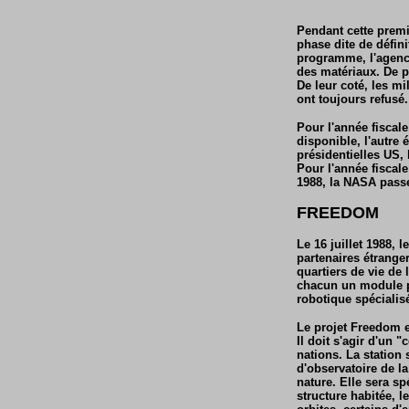
Pendant cette premi
phase dite de défin
programme, l'agence
des matériaux. De p
De leur coté, les mi
ont toujours refusé.
Pour l'année fiscale
disponible, l'autre
présidentielles US,
Pour l'année fiscale
1988, la NASA passe
FREEDOM
Le 16 juillet 1988,
partenaires étranger
quartiers de vie de
chacun un module po
robotique spécialisé 
Le projet Freedom e
Il doit s'agir d'un
nations. La station 
d'observatoire de la
nature. Elle sera sp
structure habitée, 