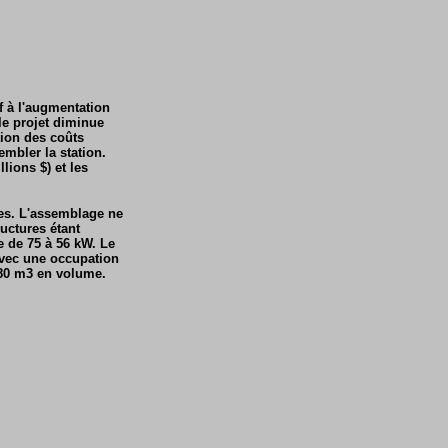
 à l'augmentation
le projet diminue
tion des coûts
mbler la station.
ions $) et les
ues. L'assemblage ne
ructures étant
e de 75 à 56 kW. Le
avec une occupation
880 m3 en volume.