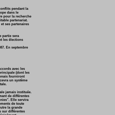
onflits pendant la
rope dans le
le pour la recherche
table partenariat.
 et ses partenaires
e partie sera
t les élections
.
1987. En septembre
accords avec les
rincipale (dont les
onais fourniront
ncevra un système
tale.
le jamais instituée.
nant de différentes
nies". Elle servira
pements de toute
Outre la grande
 sur différentes