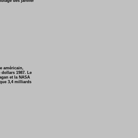
emblage dès janvier
e américain,
e dollars 1987. Le
eagan et la NASA
que 3,4 milliards