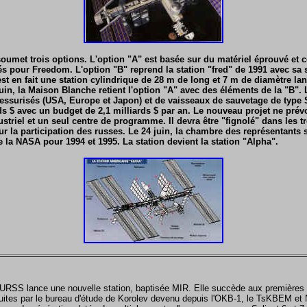
soumet trois options. L'option "A" est basée sur du matériel éprouvé et
 pour Freedom. L'option "B" reprend la station "fred" de 1991 avec sa s
est en fait une station cylindrique de 28 m de long et 7 m de diamètre la
juin, la Maison Blanche retient l'option "A" avec des éléments de la "B".
essurisés (USA, Europe et Japon) et de vaisseaux de sauvetage de type
rds $ avec un budget de 2,1 milliards $ par an. Le nouveau projet ne prév
striel et un seul centre de programme. Il devra être "fignolé" dans les t
la participation des russes. Le 24 juin, la chambre des représentants s
e la NASA pour 1994 et 1995. La station devient la station "Alpha".
 l'URSS lance une nouvelle station, baptisée MIR. Elle succède aux premières
uites par le bureau d'étude de Korolev devenu depuis l'OKB-1, le TsKBEM et 