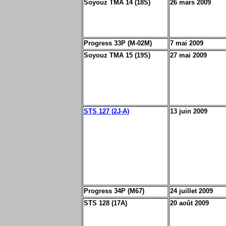
Soyouz TMA 14 (18S)
26 mars 2009
Progress 33P (M-02M)
7 mai 2009
Soyouz TMA 15 (19S)
27 mai 2009
STS 127 (2J-A)
13 juin 2009
Progress 34P (M67)
24 juillet 2009
STS 128 (17A)
20 août 2009