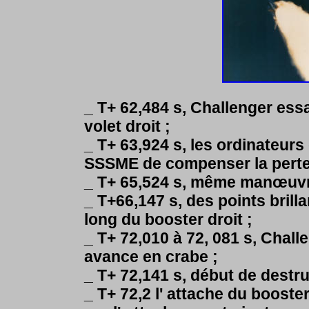
_ T+ 62,484 s, Challenger essai
volet droit ;
_ T+ 63,924 s, les ordinateur
SSSME de compenser la perte 
_ T+ 65,524 s, même manœuv
_ T+66,147 s, des points brill
long du booster droit ;
_ T+ 72,010 à 72, 081 s, Chall
avance en crabe ;
_ T+ 72,141 s, début de destr
_ T+ 72,2 l' attache du booste