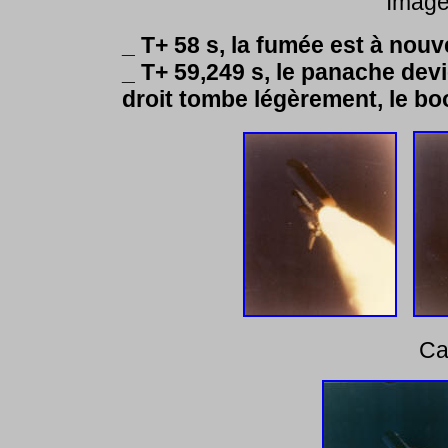
Image
_ T+ 58 s, la fumée est à nouv
_ T+ 59,249 s, le panache dev
droit tombe légèrement, le b
Ca